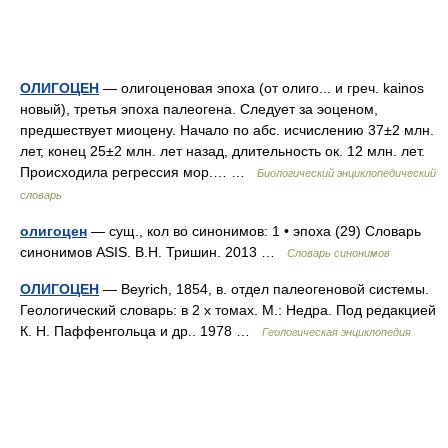
ОЛИГОЦЕН
— олигоценовая эпоха (от олиго... и греч. kainos
новый), третья эпоха палеогена. Следует за эоценом,
предшествует миоцену. Начало по абс. исчислению 37±2 млн.
лет, конец 25±2 млн. лет назад, длительность ок. 12 млн. лет.
Происходила регрессия мор.… …
Биологический энциклопедический
словарь
олигоцен
— сущ., кол во синонимов: 1 • эпоха (29) Словарь
синонимов ASIS. В.Н. Тришин. 2013 …
Словарь синонимов
ОЛИГОЦЕН
— Beyrich, 1854, в. отдел палеогеновой системы.
Геологический словарь: в 2 х томах. М.: Недра. Под редакцией
К. Н. Паффенгольца и др.. 1978 …
Геологическая энциклопедия