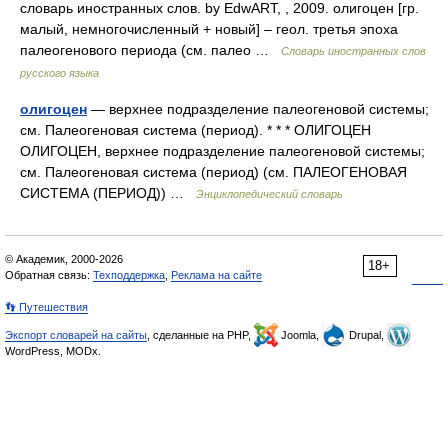
словарь иностранных слов. by EdwART, , 2009. олигоцен [гр.
малый, немногочисленный + новый] – геол. третья эпоха
палеогенового периода (см. палео …
Словарь иностранных слов
русского языка
олигоцен
— верхнее подразделение палеогеновой системы;
см. Палеогеновая система (период). * * * ОЛИГОЦЕН
ОЛИГОЦЕН, верхнее подразделение палеогеновой системы;
см. Палеогеновая система (период) (см. ПАЛЕОГЕНОВАЯ
СИСТЕМА (ПЕРИОД)) …
Энциклопедический словарь
© Академик, 2000-2026
18+
Обратная связь:
Техподдержка
,
Реклама на сайте
👣 Путешествия
Экспорт словарей на сайты
, сделанные на PHP,
Joomla,
Drupal,
WordPress, MODx.