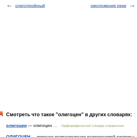
олиготрофный
омоложение реки
Смотреть что такое "олигоцен" в других словарях:
олигоцен
— олигоцен …
Орфографический словарь-справочник
ОЛИГОЦЕН
— верхнее подразделение палеогеновой системы;