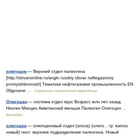
олигоцен
— Верхний отдел палеогена
[http://slovarionline.ru/anglo russkiy slovar neftegazovoy
promyishlennosti/] Тематики нефтегазовая промышленность EN
Oligocene …
Справочник технического переводчика
Олигоцен
— система отдел ярус Возраст, млн лет назад
Неоген Миоцен Аквитанский меньше Палеоген Олигоцен …
Википедия
олигоцен
— олигоценовый отдел (эпоха) (олиго... гр. kainos
новый) геол. верхнее подразделение палеогена. Новый